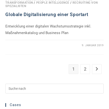
TRANSFORMATION
/
PEOPLE INTELLIGENCE
/
RECRUITING VON
SPEZIALISTEN
Globale Digitalisierung einer Sportart
Entwicklung einer digitalen Wachstumsstrategie inkl.
Maßnahmenkatalog und Business Plan
0 KOMMENTARE
9. JANUAR 2019
1
2
Gehe zur
Cases