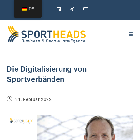
Zum
DE
Inhalt
springen
Die Digitalisierung von
Sportverbänden
Beitrag
21. Februar 2022
veröffentlicht: